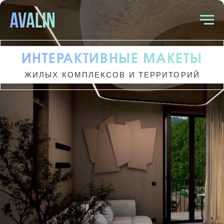
ИНТЕРАКТИВНЫЕ МАКЕТЫ
ЖИЛЫХ КОМПЛЕКСОВ И ТЕРРИТОРИЙ